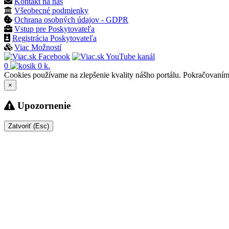
Kontakt na nás
Všeobecné podmienky
Ochrana osobných údajov - GDPR
Vstup pre Poskytovateľa
Registrácia Poskytovateľa
Viac Možností
0
0 k.
Cookies používame na zlepšenie kvality nášho portálu. Pokračovaním p
×
Upozornenie
Zatvoriť (Esc)