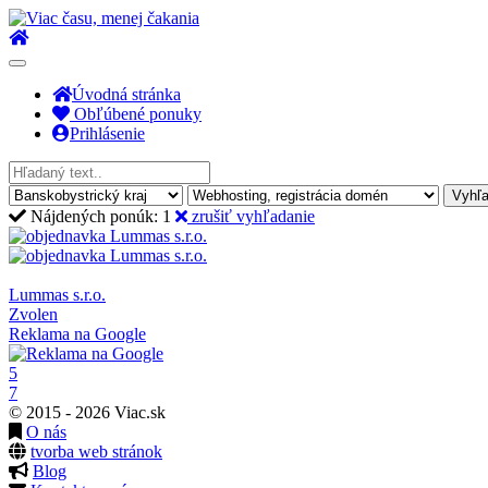
Toggle
navigation
Úvodná stránka
Obľúbené ponuky
Prihlásenie
Vyhľ
Nájdených ponúk:
1
zrušiť vyhľadanie
Lummas s.r.o.
Zvolen
Reklama na Google
5
7
© 2015 - 2026 Viac.sk
O nás
tvorba web stránok
Blog