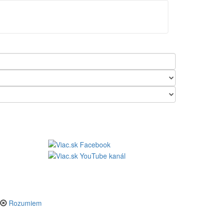
tránka
Obľúbené ponuky
Prihlásenie
Rozumiem