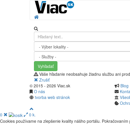
Vyhľadať
Váše hľadanie neobsahuje žiadnu službu ani prod
Zrušiť
© 2015 - 2026 Viac.sk
Blog
O nás
Konta
tvorba web stránok
Všeo
Ochr
0
0 k.
Cookies používame na zlepšenie kvality nášho portálu. Pokračovaním p