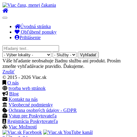
Toggle
navigation
Úvodná stránka
Obľúbené ponuky
Prihlásenie
Vyhľadať
Váše hľadanie neobsahuje žiadnu službu ani produkt. Prosím
zmeňte vyhľadávacie pravidlo. Ďakujeme.
Zrušiť
© 2015 - 2026 Viac.sk
O nás
tvorba web stránok
Blog
Kontakt na nás
Všeobecné podmienky
Ochrana osobných údajov - GDPR
Vstup pre Poskytovateľa
Registrácia Poskytovateľa
Viac Možností