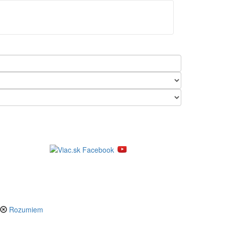
tránka
Obľúbené ponuky
Prihlásenie
Rozumiem