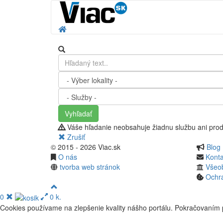
Vyhľadať
Váše hľadanie neobsahuje žiadnu službu ani prod
Zrušiť
© 2015 - 2026 Viac.sk
Blog
O nás
Konta
tvorba web stránok
Všeo
Ochr
0
0 k.
Cookies používame na zlepšenie kvality nášho portálu. Pokračovaním p